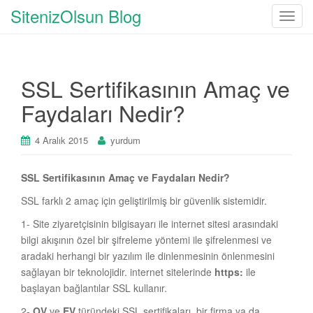
SitenizOlsun Blog
T
o
g
g
SSL Sertifikasının Amaç ve
l
e
Faydaları Nedir?
n
a
4 Aralık 2015
yurdum
v
i
SSL Sertifikasının Amaç ve Faydaları Nedir?
g
a
SSL farklı 2 amaç için geliştirilmiş bir güvenlik sistemidir.
t
1- Site ziyaretçisinin bilgisayarı ile internet sitesi arasındaki
i
bilgi akışının özel bir şifreleme yöntemi ile şifrelenmesi ve
o
aradaki herhangi bir yazılım ile dinlenmesinin önlenmesini
n
sağlayan bir teknolojidir. internet sitelerinde
https:
ile
başlayan bağlantılar SSL kullanır.
2-
OV
ve
EV
türündeki SSL sertifikaları, bir firma ya da