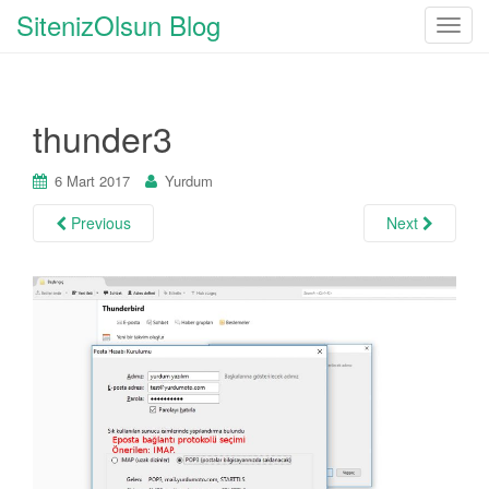
SitenizOlsun Blog
T
o
g
g
thunder3
l
e
n
6 Mart 2017
Yurdum
a
Previous
Next
v
i
g
a
t
i
o
n