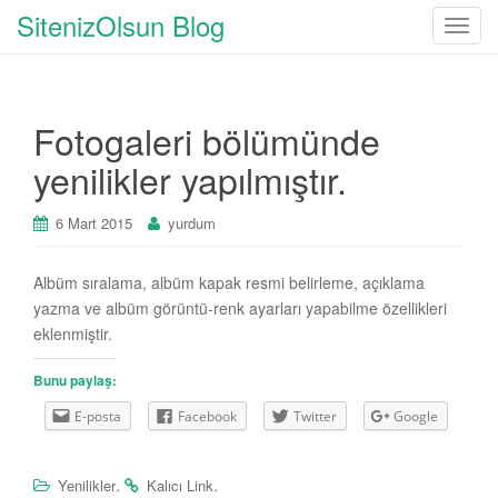
SitenizOlsun Blog
T
o
g
g
Fotogaleri bölümünde
l
e
yenilikler yapılmıştır.
n
a
6 Mart 2015
yurdum
v
i
Albüm sıralama, albüm kapak resmi belirleme, açıklama
g
yazma ve albüm görüntü-renk ayarları yapabilme özellikleri
a
eklenmiştir.
t
i
Bunu paylaş:
o
n
E-posta
Facebook
Twitter
Google
.
.
Yenilikler
Kalıcı Link