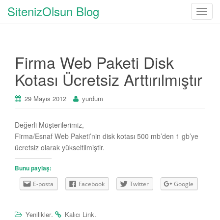
SitenizOlsun Blog
T
o
g
g
Firma Web Paketi Disk
l
e
Kotası Ücretsiz Arttırılmıştır
n
a
29 Mayıs 2012
yurdum
v
i
Değerli Müşterilerimiz,
g
Firma/Esnaf Web Paketi’nin disk kotası 500 mb’den 1 gb’ye
a
ücretsiz olarak yükseltilmiştir.
t
i
Bunu paylaş:
o
n
E-posta
Facebook
Twitter
Google
.
.
Yenilikler
Kalıcı Link