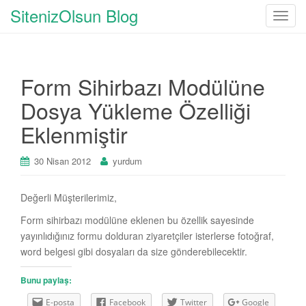
SitenizOlsun Blog
T
o
g
g
Form Sihirbazı Modülüne
l
e
Dosya Yükleme Özelliği
n
Eklenmiştir
a
v
i
30 Nisan 2012
yurdum
g
a
Değerli Müşterilerimiz,
t
Form sihirbazı modülüne eklenen bu özellik sayesinde
i
yayınlıdığınız formu dolduran ziyaretçiler isterlerse fotoğraf,
o
word belgesi gibi dosyaları da size gönderebilecektir.
n
Bunu paylaş:
E-posta
Facebook
Twitter
Google