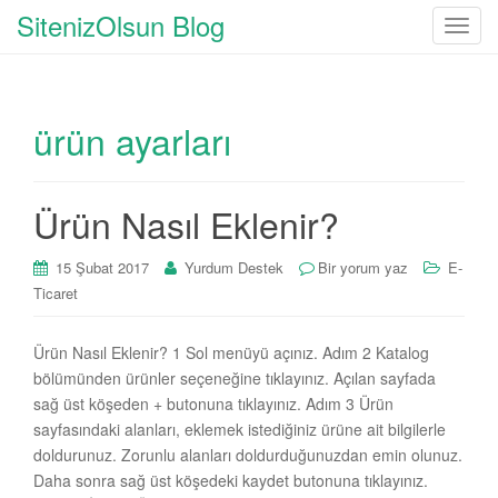
SitenizOlsun Blog
T
o
g
g
ürün ayarları
l
e
n
a
Ürün Nasıl Eklenir?
v
i
15 Şubat 2017
Yurdum Destek
Bir yorum yaz
E-
g
Ticaret
a
t
Ürün Nasıl Eklenir? 1 Sol menüyü açınız. Adım 2 Katalog
i
bölümünden ürünler seçeneğine tıklayınız. Açılan sayfada
o
sağ üst köşeden + butonuna tıklayınız. Adım 3 Ürün
n
sayfasındaki alanları, eklemek istediğiniz ürüne ait bilgilerle
doldurunuz. Zorunlu alanları doldurduğunuzdan emin olunuz.
Daha sonra sağ üst köşedeki kaydet butonuna tıklayınız.