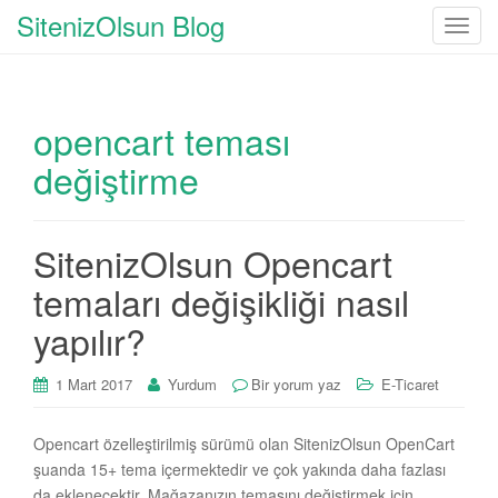
SitenizOlsun Blog
T
o
g
g
opencart teması
l
e
değiştirme
n
a
v
SitenizOlsun Opencart
i
g
temaları değişikliği nasıl
a
yapılır?
t
i
1 Mart 2017
Yurdum
Bir yorum yaz
E-Ticaret
o
n
Opencart özelleştirilmiş sürümü olan SitenizOlsun OpenCart
şuanda 15+ tema içermektedir ve çok yakında daha fazlası
da eklenecektir. Mağazanızın temasını değiştirmek için