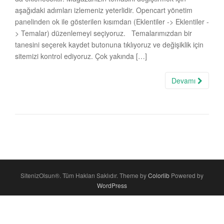
aşağıdaki adımları izlemeniz yeterlidir. Opencart yönetim
panelinden ok ile gösterilen kısımdan (Eklentiler -> Eklentiler -
> Temalar) düzenlemeyi seçiyoruz. Temalarımızdan bir
tanesini seçerek kaydet butonuna tıklıyoruz ve değişiklik için
sitemizi kontrol ediyoruz. Çok yakında […]
Devamı
SitenizOlsun®. Tüm Hakları Saklıdır. Theme by
Colorlib
Powered by
WordPress